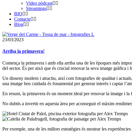
Video pòdcast
Streamings
BIO
Contacte
Blog
23/03/2023
Arriba la primavera!
Comença la primavera i amb ella arriba una de les èpoques més importan
del sector. És per això que és crucial renovar la seva imatge gràfica i fot
Un disseny modern i atractiu, així com fotografies de qualitat i actua
una imatge ben cuidada és fonamental per generar interès i captar l’ate
En resum, la primavera és un moment ideal per renovar la imatge i la fo
No dubtis a invertir en aquesta àrea per aconseguir el màxim rendimen
Per exemple, una de les millors estratègies és mostrar les experiències q