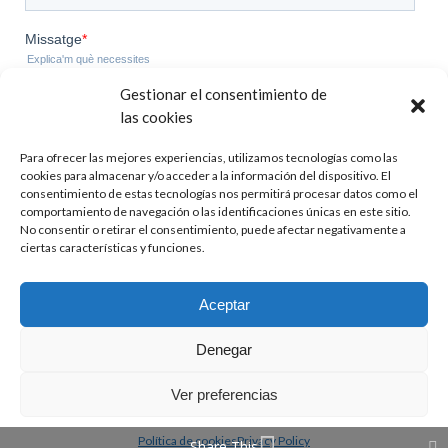
Gestionar el consentimiento de
las cookies
Para ofrecer las mejores experiencias, utilizamos tecnologías como las
cookies para almacenar y/o acceder a la información del dispositivo. El
consentimiento de estas tecnologías nos permitirá procesar datos como el
comportamiento de navegación o las identificaciones únicas en este sitio.
No consentir o retirar el consentimiento, puede afectar negativamente a
ciertas características y funciones.
Aceptar
Denegar
Ver preferencias
Política de cookies
Privacy Policy
Instagram
LinkedIn
Twitter
Share This