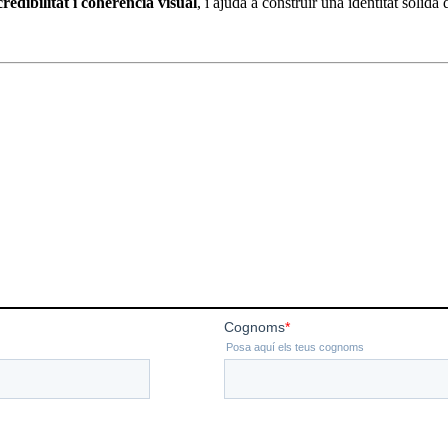
credibilitat i coherència visual
, i ajuda a construir una identitat sòlida 