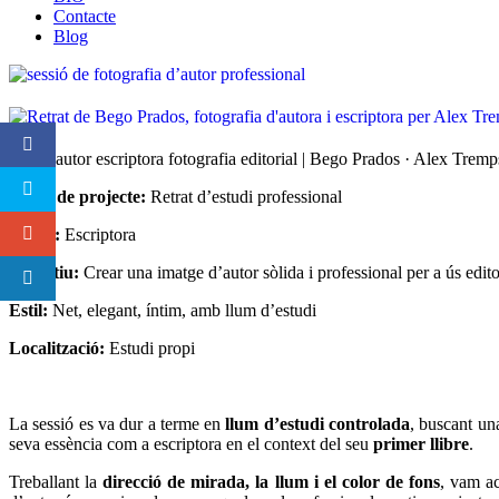
Contacte
Blog
Retrat autor escriptora fotografia editorial | Bego Prados · Alex Tremp
Tipus de projecte:
Retrat d’estudi professional
Client:
Escriptora
Objectiu:
Crear una imatge d’autor sòlida i professional per a ús edit
Estil:
Net, elegant, íntim, amb llum d’estudi
Localització:
Estudi propi
La sessió es va dur a terme en
llum d’estudi controlada
, buscant una
seva essència com a escriptora en el context del seu
primer llibre
.
Treballant la
direcció de mirada, la llum i el color de fons
, vam ac