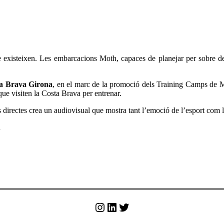
 existeixen. Les embarcacions Moth, capaces de planejar per sobre de l
ta Brava Girona
, en el marc de la promoció dels Training Camps de Mo
que visiten la Costa Brava per entrenar.
s directes crea un audiovisual que mostra tant l’emoció de l’esport com l
u
Instagram
LinkedIn
Twitter