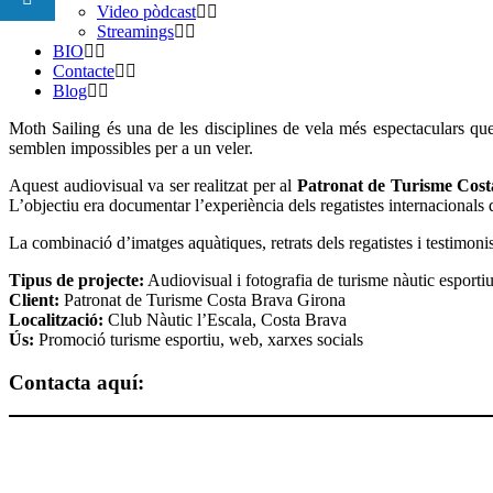
Video pòdcast
Streamings
BIO
Contacte
Blog
Moth Sailing és una de les disciplines de vela més espectaculars que
semblen impossibles per a un veler.
Aquest audiovisual va ser realitzat per al
Patronat de Turisme Cos
L’objectiu era documentar l’experiència dels regatistes internacionals 
La combinació d’imatges aquàtiques, retrats dels regatistes i testimoni
Tipus de projecte:
Audiovisual i fotografia de turisme nàutic esporti
Client:
Patronat de Turisme Costa Brava Girona
Localització:
Club Nàutic l’Escala, Costa Brava
Ús:
Promoció turisme esportiu, web, xarxes socials
Contacta aquí: