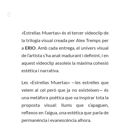
«Estrellas Muertas» és el tercer videoclip de
la trilogia visual creada per Alex Tremps per
a
ERIO
. Amb cada entrega, el univers visual
de l’artista s’ha anat madurant i definint, i en
aquest videoclip assoleix la màxima cohesió
estètica i narrativa.
Les «Estrellas Muertas» —les estrelles que
veiem al cel però que ja no existeixen— és
una metàfora poètica que va inspirar tota la
proposta visual: llums que s’apaguen,
reflexos en l’aigua, una estètica que parla de
permanència i evanescència alhora.